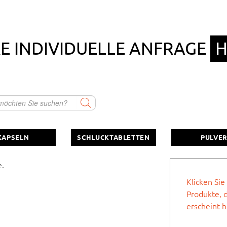
RE INDIVIDUELLE ANFRAGE
H
Firmenname
Schlucktablette
Direktpulver und/oder
Getränkepulver in Sticks
Vorname
KAPSELN
SCHLUCKTABLETTEN
PULVE
sonstiges
Straße, Hausnr.
e.
Klicken Sie
e beschreiben.
Produkte, d
PLZ
erscheint h