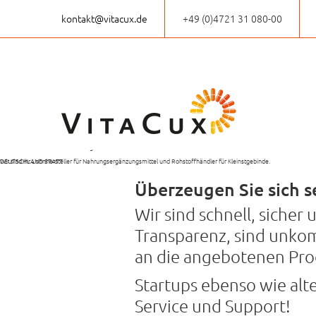
kontakt@vitacux.de
+49 (0)4721 31 080-00
VitaCux,
PRODUKTION VON
INDIVIDUELLE
DIE PRODUKTION DER
KURZE
eine gute Entscheidung!
NAHRUNGS­ERGÄN­ZUNGS­MITTELN
KLEINABPACKUNG
FERTIGWAREN FINDET
LIEFERZEITEN
Von der ersten Idee bis zum fertigen Produkt:
AUCH ALS KLEINST­MENGE
VON ROHSTOFFEN
AUSSCHLIESSLICH IN
Wir sind Ihr Lohnhersteller für Nahrungsergänzungsmittel und Rohstoffhändler für Kleinstgebinde.
DEUTSCHLAND STATT
Überzeugen Sie sich se
Wir sind schnell, sicher
Transparenz, sind unkom
an die angebotenen Prod
Startups ebenso wie al
Service und Support!