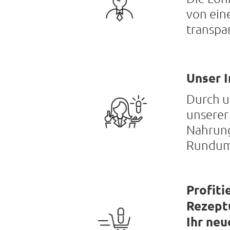
von ein
transpa
Unser I
Durch u
unserer
Nahrung
Rundum-
Profiti
Rezept
Ihr neu