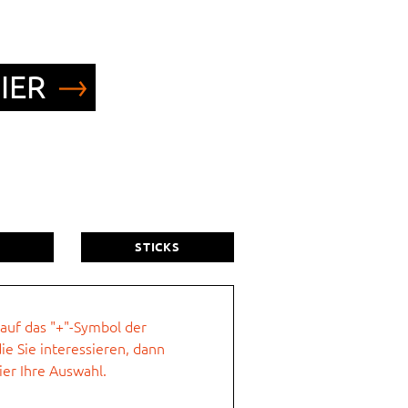
IER
Nachname
R
STICKS
 auf das "+"-Symbol der
ie Sie interessieren, dann
Ort
ier Ihre Auswahl.