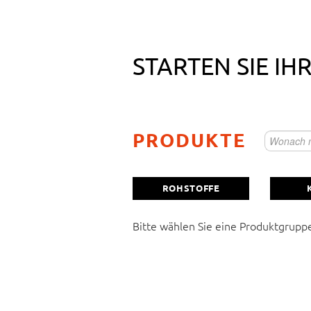
STARTEN SIE IH
Rohstoff als Kleinabpackung
PRODUKTE
Vitamin/Mineralstoffmischung
ROHSTOFFE
Kapsel
Bitte wählen Sie eine Produktgrupp
Hier können Sie Ihre individuelle Anfrag