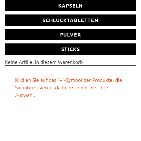
KAPSELN
Schlucktablette
SCHLUCKTABLETTEN
Direktpulver und/oder Getränkepulver in Sticks
PULVER
sonstiges
STICKS
Hier können Sie Ihre individuelle Anfrage beschreiben.
Keine Artikel in diesem Warenkorb
Klicken Sie auf das "+"-Symbol der Produkte, die
Sie interessieren, dann erscheint hier Ihre
Auswahl.
Firmenname
Vorname