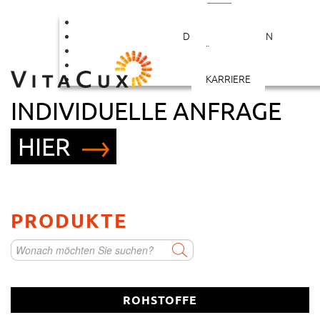
PRODUKTE
DIENSTLEISTUNGEN
ÜBER UNS
KONTAKT
STARTEN SIE IHRE
KARRIERE
INDIVIDUELLE ANFRAGE
HIER
Rohstoff als Kleinabpackung
PRODUKTE
Vitamin/Mineralstoffmischung
Kapsel
ROHSTOFFE